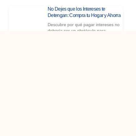
No Dejes que los Intereses te
Detengan: Compra tu Hogar y Ahorra
Descubre por qué pagar intereses no
debería ser un obstáculo para
comprar una propiedad y cómo incluso
con tasas aparentemente altas, invertir
en una propiedad puede ser más
beneficioso a largo plazo que el
alquiler.
Evita Estos Errores Comunes al
Solicitar un Préstamo Hipotecario
Evita sorpresas desagradables al
solicitar un préstamo hipotecario y
asegúrate de que tu experiencia de
compra de vivienda sea lo más fluida
posible.
¿Por qué contratar a un Realtor® y no