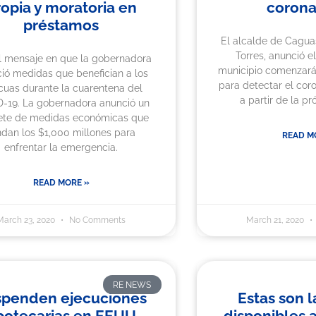
ropia y moratoria en
corona
préstamos
El alcalde de Cagua
Torres, anunció e
el mensaje en que la gobernadora
municipio comenzará 
ió medidas que benefician a los
para detectar el cor
cuas durante la cuarentena del
a partir de la p
-19. La gobernadora anunció un
ete de medidas económicas que
ndan los $1,000 millones para
READ M
enfrentar la emergencia.
READ MORE »
March 23, 2020
No Comments
March 21, 2020
RE NEWS
spenden ejecuciones
Estas son 
potecarias en EEUU.
disponibles a