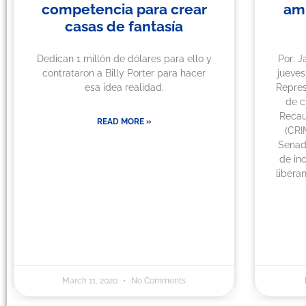
competencia para crear
amn
casas de fantasía
Dedican 1 millón de dólares para ello y
Por: J
contrataron a Billy Porter para hacer
jueves
esa idea realidad.
Repres
de c
Recau
READ MORE »
(CRI
Senad
de in
libera
March 11, 2020
No Comments