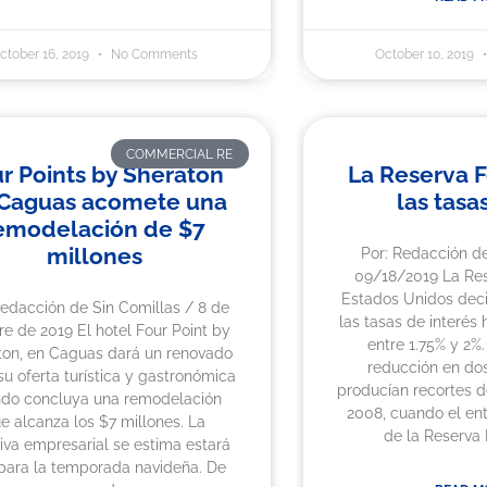
ctober 16, 2019
No Comments
October 10, 2019
COMMERCIAL RE
r Points by Sheraton
La Reserva F
Caguas acomete una
las tasa
emodelación de $7
millones
Por: Redacción de
09/18/2019 La Res
Estados Unidos deci
Redacción de Sin Comillas / 8 de
las tasas de interés 
re de 2019 El hotel Four Point by
entre 1.75% y 2%
ton, en Caguas dará un renovado
reducción en do
 su oferta turística y gastronómica
producían recortes 
do concluya una remodelación
2008, cuando el en
e alcanza los $7 millones. La
de la Reserva 
ativa empresarial se estima estará
 para la temporada navideña. De