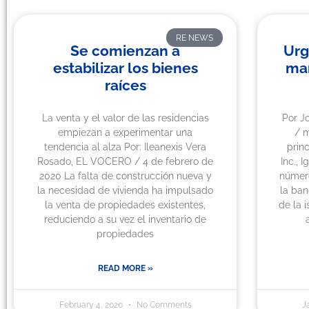
RE NEWS
Se comienzan a
Urg
estabilizar los bienes
ma
raíces
La venta y el valor de las residencias
Por J
empiezan a experimentar una
/ m
tendencia al alza Por: Ileanexis Vera
princ
Rosado, EL VOCERO / 4 de febrero de
Inc., 
2020 La falta de construcción nueva y
númer
la necesidad de vivienda ha impulsado
la ban
la venta de propiedades existentes,
de la i
reduciendo a su vez el inventario de
propiedades
READ MORE »
February 4, 2020
No Comments
J