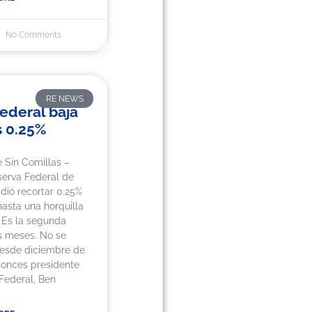
No Comments
RE NEWS
ederal baja
s 0.25%
 Sin Comillas –
erva Federal de
dió recortar 0.25%
hasta una horquilla
. Es la segunda
s meses. No se
desde diciembre de
tonces presidente
Federal, Ben