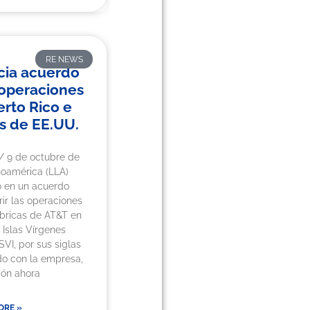
RE NEWS
cia acuerdo
 operaciones
rto Rico e
es de EE.UU.
/ 9 de octubre de
noamérica (LLA)
ó en un acuerdo
rir las operaciones
bricas de AT&T en
 Islas Vírgenes
VI, por sus siglas
do con la empresa,
ión ahora
ORE »