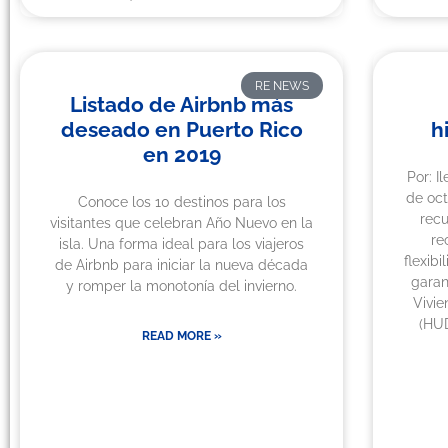
RE NEWS
Listado de Airbnb más
deseado en Puerto Rico
h
en 2019
Por: I
de oc
Conoce los 10 destinos para los
recu
visitantes que celebran Año Nuevo en la
re
isla. Una forma ideal para los viajeros
flexib
de Airbnb para iniciar la nueva década
garan
y romper la monotonía del invierno.
Vivie
(HUD
READ MORE »