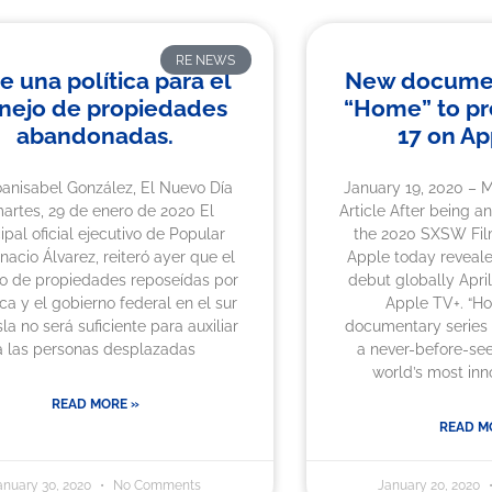
RE NEWS
e una política para el
New documen
nejo de propiedades
“Home” to pr
abandonadas.
17 on Ap
oanisabel González, El Nuevo Día
January 19, 2020 – M
artes, 29 de enero de 2020 El
Article After being a
ipal oficial ejecutivo de Popular
the 2020 SXSW Film
Ignacio Álvarez, reiteró ayer que el
Apple today reveale
o de propiedades reposeídas por
debut globally April
ca y el gobierno federal en el sur
Apple TV+. “Ho
sla no será suficiente para auxiliar
documentary series t
a las personas desplazadas
a never-before-see
world’s most inn
READ MORE »
READ M
anuary 30, 2020
No Comments
January 20, 2020