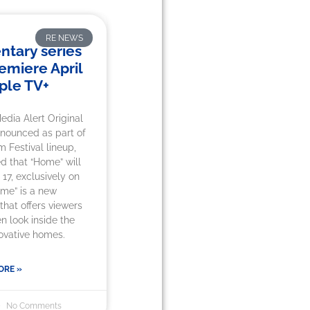
RE NEWS
tary series
emiere April
ple TV+
edia Alert Original
nnounced as part of
 Festival lineup,
d that “Home” will
 17, exclusively on
me” is a new
hat offers viewers
n look inside the
ovative homes.
ORE »
No Comments