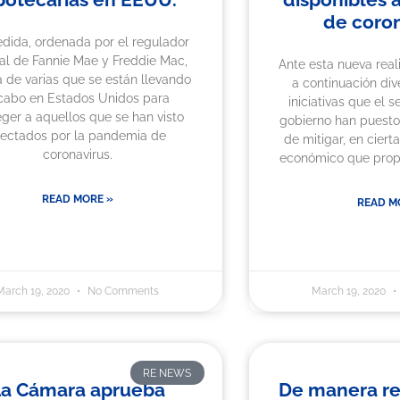
de coron
dida, ordenada por el regulador
al de Fannie Mae y Freddie Mac,
Ante esta nueva rea
a de varias que se están llevando
a continuación di
cabo en Estados Unidos para
iniciativas que el s
eger a aquellos que se han visto
gobierno han puesto 
fectados por la pandemia de
de mitigar, en ciert
coronavirus.
económico que propi
READ MORE »
READ M
March 19, 2020
No Comments
March 19, 2020
RE NEWS
La Cámara aprueba
De manera re