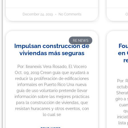
December 24, 2019
No Comments
O
RE NEWS
Impulsan construcción de
Fou
viviendas más seguras
en 
r
Por: Ileanexis Vera Rosado, El Vocero
Oct. 09, 2019 Crean guía que ayudará a
reducir la proliferación de edificaciones
Por: 
informales en Puerto Rico Una nueva
octub
guía de uso voluntario pretende llevar
Shera
información sobre las mejores prácticas
giro a
para la construcción de viviendas, que
cuan
resistan huracanes y otros eventos, con
qu
lo cual se
inici
lista