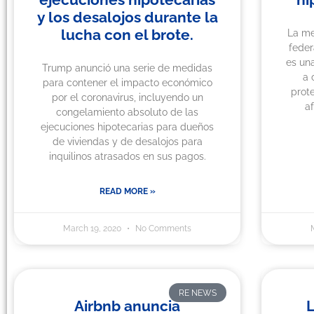
y los desalojos durante la
lucha con el brote.
La me
feder
es un
Trump anunció una serie de medidas
a 
para contener el impacto económico
prot
por el coronavirus, incluyendo un
a
congelamiento absoluto de las
ejecuciones hipotecarias para dueños
de viviendas y de desalojos para
inquilinos atrasados en sus pagos.
READ MORE »
March 19, 2020
No Comments
RE NEWS
Airbnb anuncia