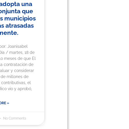
 adopta una
onjunta que
os municipios
s atrasadas
mente.
 por: Joanisabel
ía / martes, 18 de
lo meses de que El
la contratación de
aluar y considerar
 de millones de
contributivas, el
ico vio y aprobó,
ORE »
No Comments