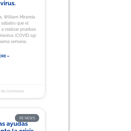
virus.
s, William Miranda
l sábabo que el
a realizar pruebas
onavirus (COVID-19)
róxima semana.
ORE »
No Comments
RE NEWS
las ayudas
nte la crisis