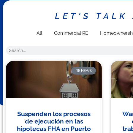
LET'S TALK
All
Commercial RE
Homeownersh
RE NEWS
Suspenden los procesos
Wan
de ejecución en las
hipotecas FHA en Puerto
tra