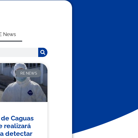
E News
RE NEWS
o de Caguas
 realizará
a detectar