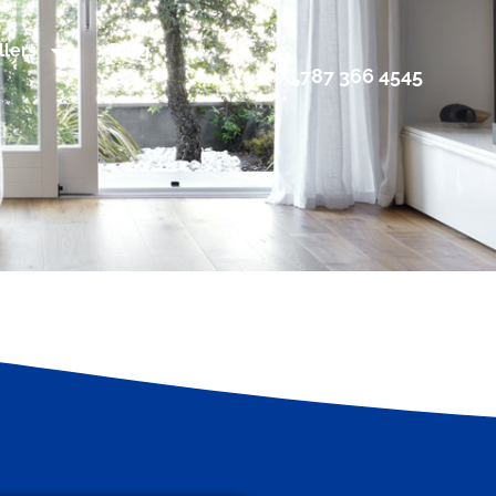
llers
Blog
787 366 4545