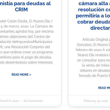
istía para deudas al
cámara alta
CRIM
resolución c
permitiría a l
cobrar deuda
avier Colón Dávila, El Nuevo Día /
 5 de marzo, 2020. La Cámara de
directa
entantes aprobó hoy, por encima
iertas objeciones del Centro de
Artículo Original
dación deImpuestosMunicipales
González, El Nuevo D
M), una Resolución Conjunta del
febrero de 2020 A so
o que ordena crear un programa
Nuevo Día revelara 
centivos para el pago de deudas,
un consultor para ev
ndo desembolsos sobre intereses,
la venta de miles
dólares en deudas 
READ MORE »
Senado de Puerto R
READ M
March 6, 2020
No Comments
February 19, 2020