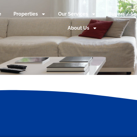
e
Properties
Our Services
Buyers / Se
About Us