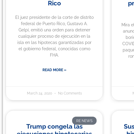
Rico
p
El juez presidente de la corte de distrito
federal de Puerto Rico, Gustavo A.
Mira 
Gelpí, emitió una orden para detener
anunc
cualquier proceso de ejecución en la
bori
isla en las hipotecas garantizadas por
COVID
el gobierno federal, conocidas como
paqu
FHA.
ro
READ MORE »
March 24, 2020
No Comments
RE NEWS
Trump congela las
Su
ejecuciones hipotecarias
hi