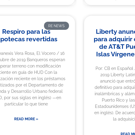
RE NEWS
Respiro para las
Liberty anun
ipotecas revertidas
para adquirir
de AT&T Pue
Islas Vírgen
leanexis Vera Rosa, El Vocero / 16
tubre de 2019 Banqueros esperan
perar terreno con modificación
Por: CB en Español 
ciente en guía de HUD Con la
2019 Liberty Lati
ilización reciente en los préstamos
anunció que entr
tizados por el Departamento de
definitivo para adqui
nda y Desarrollo Urbano federal
inalámbricas y alám
, por sus siglas en inglés) —en
Puerto Rico y las
particular lo que tiene
Estadounidenses (US
en inglés). De acuer
la adquisic
READ MORE »
READ M