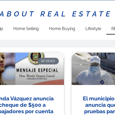
 ABOUT REAL ESTATE
ip
Home Selling
Home Buying
Lifestyle
R
RE NEWS
da Vázquez anuncia
El municipi
cheque de $500 a
anuncia que
bajadores por cuenta
pruebas par